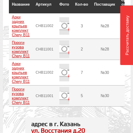
Название
Артикул
Фото
Кол-во
Поставщик
ожид.
до г
Арки
Рассчитать доставку
задних
крыльев
CHB11002
3
№28
8
комплект
Chery B11
Пороги
кузова
2
№28
8
CHB11001
комплект
Chery B11
Арки
задних
крыльев
CHB11002
7
№30
8
комплект
Chery B11
Пороги
кузова
5
№30
8
CHB11001
комплект
Chery B11
адрес в г. Казань
ул. Восстания д.20