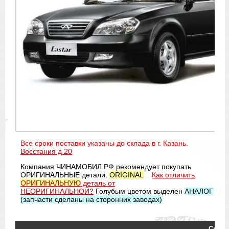
Все сроки поставки указаны до склада в г. Казань.
Восстания д 20
Компания ЧИНАМОБИЛ.РФ рекомендует покупать
ОРИГИНАЛЬНЫЕ детали.
ORIGINAL
Как отличить
ОРИГИНАЛЬНУЮ
деталь от
НЕОРИГИНАЛЬНОЙ?
Голубым цветом выделен
АНАЛОГ
(запчасти сделаны на сторонних заводах)
Срок 