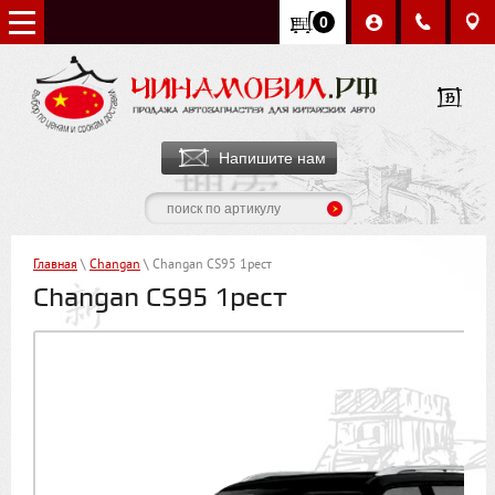
0
Напишите нам
Главная
\
Chаngаn
\ Changan CS95 1рест
Changan CS95 1рест