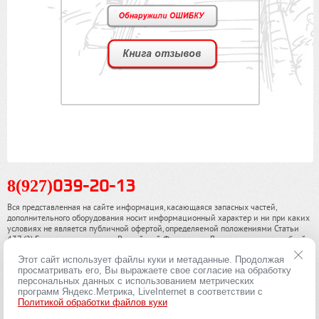
8(927)
039-20-13
Вся представленная на сайте информация, касающаяся запасных частей,
дополнительного оборудования носит информационный характер и ни при каких
условиях не является публичной офертой, определяемой положениями Статьи
437 (2) Гражданского кодекса Российской Федерации. Для получения подробной
информации, пожалуйста, обращайтесь к нашим специалистам. чинамобил.рф ©
Этот сайт использует файлы куки и метаданные. Продолжая
2013-2026. Все права охраняются законом.
просматривать его, Вы выражаете свое согласие на обработку
персональных данных с использованием метрических
Политика конфиденциальности
программ Яндекс.Метрика, LiveInternet в соответствии с
Политикой обработки файлов куки