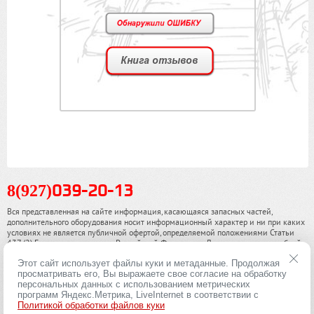
8(927)
039-20-13
Вся представленная на сайте информация, касающаяся запасных частей,
дополнительного оборудования носит информационный характер и ни при каких
условиях не является публичной офертой, определяемой положениями Статьи
437 (2) Гражданского кодекса Российской Федерации. Для получения подробной
информации, пожалуйста, обращайтесь к нашим специалистам. чинамобил.рф ©
Этот сайт использует файлы куки и метаданные. Продолжая
2013-2026. Все права охраняются законом.
просматривать его, Вы выражаете свое согласие на обработку
персональных данных с использованием метрических
Политика конфиденциальности
программ Яндекс.Метрика, LiveInternet в соответствии с
Политикой обработки файлов куки