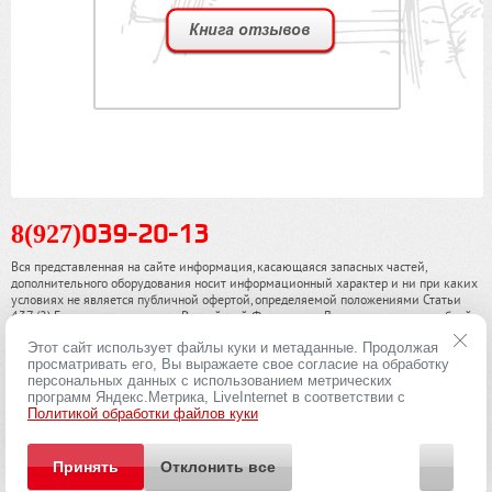
8(927)
039-20-13
Вся представленная на сайте информация, касающаяся запасных частей,
дополнительного оборудования носит информационный характер и ни при каких
условиях не является публичной офертой, определяемой положениями Статьи
437 (2) Гражданского кодекса Российской Федерации. Для получения подробной
информации, пожалуйста, обращайтесь к нашим специалистам. чинамобил.рф ©
Этот сайт использует файлы куки и метаданные. Продолжая
2013-2026. Все права охраняются законом.
просматривать его, Вы выражаете свое согласие на обработку
персональных данных с использованием метрических
Политика конфиденциальности
программ Яндекс.Метрика, LiveInternet в соответствии с
Политикой обработки файлов куки
Принять
Отклонить все