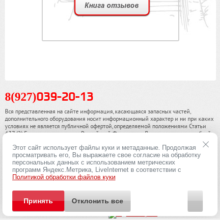
8(927)
039-20-13
Вся представленная на сайте информация, касающаяся запасных частей,
дополнительного оборудования носит информационный характер и ни при каких
условиях не является публичной офертой, определяемой положениями Статьи
437 (2) Гражданского кодекса Российской Федерации. Для получения подробной
информации, пожалуйста, обращайтесь к нашим специалистам. чинамобил.рф ©
Этот сайт использует файлы куки и метаданные. Продолжая
2013-2026. Все права охраняются законом.
просматривать его, Вы выражаете свое согласие на обработку
персональных данных с использованием метрических
Политика конфиденциальности
программ Яндекс.Метрика, LiveInternet в соответствии с
Политикой обработки файлов куки
Принять
Отклонить все