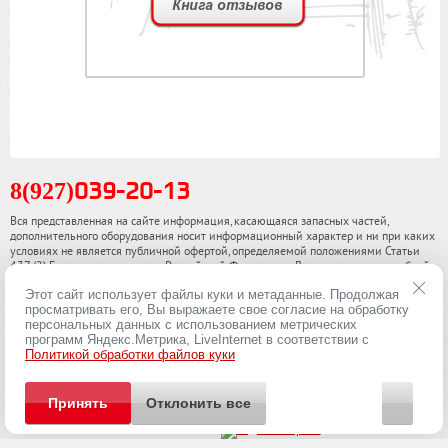
8(927)
039-20-13
Вся представленная на сайте информация, касающаяся запасных частей,
дополнительного оборудования носит информационный характер и ни при каких
условиях не является публичной офертой, определяемой положениями Статьи
437 (2) Гражданского кодекса Российской Федерации. Для получения подробной
информации, пожалуйста, обращайтесь к нашим специалистам. чинамобил.рф ©
Этот сайт использует файлы куки и метаданные. Продолжая
2013-2026. Все права охраняются законом.
просматривать его, Вы выражаете свое согласие на обработку
персональных данных с использованием метрических
Политика конфиденциальности
программ Яндекс.Метрика, LiveInternet в соответствии с
Политикой обработки файлов куки
Принять
Отклонить все