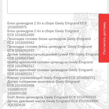
Блок цилиндров 2.0л в сборе Geely Emgrand EC8
Рассчитать доставку
1016050975
Блок цилиндров 2.4л в сборе Geely Emgrand
EC8 1016052495
Прокладка головки блока цилиндров Geely Emgrand
EC8 1016050942
Прокладка головки блока цилиндров Geely Emgrand
EC8 1016050333
Датчик температурный(дервейс)узкий PIN Geely Emgrand
EC8 1066001348
Шайба крепления головки цилиндров Geely Emgrand
EC8 1016050317
Шайба крепления головки цилиндров Geely Emgrand
EC8 1016050317
Клапан управляющий Geely Emgrand EC8 1016050711
Датчик положения коленвала Geely Emgrand
EC8 1016050458
1016051923
1016050285
Болт блока цилиндров Geely Emgrand EC8 1016050316
Датчик давления масла Geely Emgrand EC8 E020600005
JQ1260635