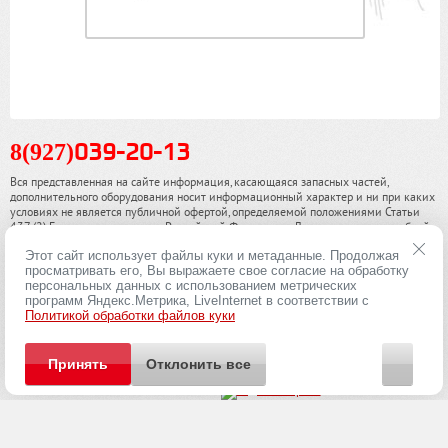
8(927)
039-20-13
Вся представленная на сайте информация, касающаяся запасных частей,
дополнительного оборудования носит информационный характер и ни при каких
условиях не является публичной офертой, определяемой положениями Статьи
437 (2) Гражданского кодекса Российской Федерации. Для получения подробной
информации, пожалуйста, обращайтесь к нашим специалистам. чинамобил.рф ©
Этот сайт использует файлы куки и метаданные. Продолжая
2013-2026. Все права охраняются законом.
просматривать его, Вы выражаете свое согласие на обработку
персональных данных с использованием метрических
Политика конфиденциальности
программ Яндекс.Метрика, LiveInternet в соответствии с
Политикой обработки файлов куки
Принять
Отклонить все