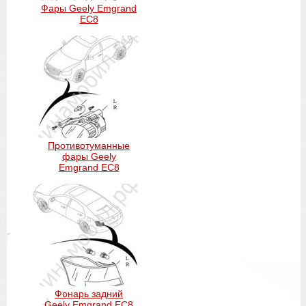
Фары Geely Emgrand
EC8
Противотуманные
фары Geely
Emgrand EC8
Фонарь задний
Geely Emgrand EC8