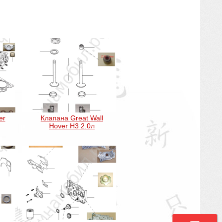
er
Клапана Great Wall
Hover H3 2.0л