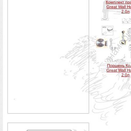
Комплект пр
Great Wall H
2.0л
Поршень Ко
Great Wall H
2.0л
.