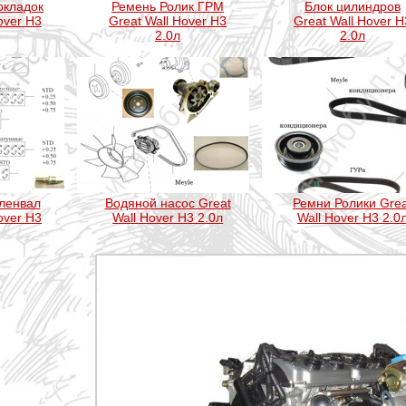
окладок
Ремень Ролик ГРМ
Блок цилиндров
over H3
Great Wall Hover H3
Great Wall Hover H
2.0л
2.0л
ленвал
Водяной насос Great
Ремни Ролики Grea
over H3
Wall Hover H3 2.0л
Wall Hover H3 2.0