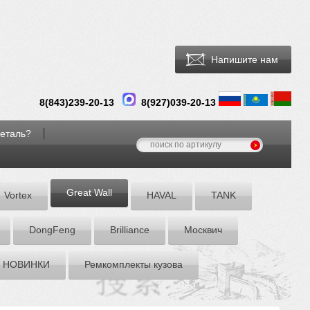
Напишите нам
8(
843
)
239-20-13
8(927)039-20-13
деталь?
Great Wall
Vortex
HAVAL
TANK
DоngFeng
Brilliance
Москвич
НОВИНКИ
Ремкомплекты кузова