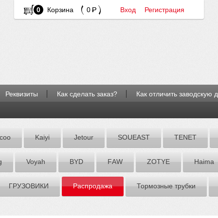
0
Корзина
0
Вход
Регистрация
Реквизиты
Как сделать заказ?
Как отличить заводскую 
coo
Kaiyi
Jetour
SOUEAST
TENET
g
Voyah
BYD
FАW
ZOTYE
Hаimа
ГРУЗОВИКИ
Распродажа
Тормозные трубки