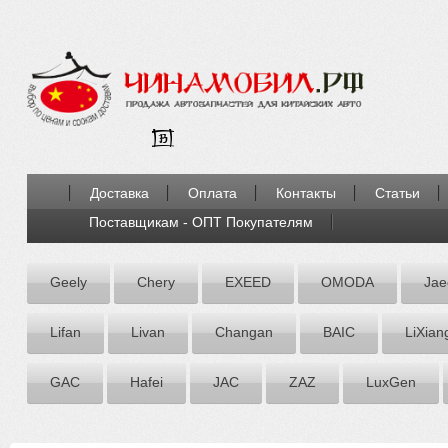
Доставка
Оплата
Контакты
Статьи
Поставщикам - ОПТ Покупателям
Geely
Chery
EXEED
OMODA
Jae
Lifan
Livan
Chаngаn
BAIC
LiXian
GAC
Hafei
JAC
ZАZ
LuxGen