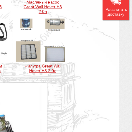
Масляный насос
3
Great Wall Hover H3
Рассчитать
2.0л
доставку
t
Фильтра Great Wall
л
Hover H3 2.0л