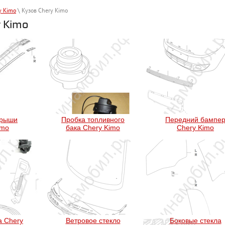
y Kimo
\ Кузов Chery Kimo
y Kimo
крыши
Пробка топливного
Передний бампе
imo
бака Chery Kimo
Chery Kimo
а Chery
Ветровое стекло
Боковые стекла