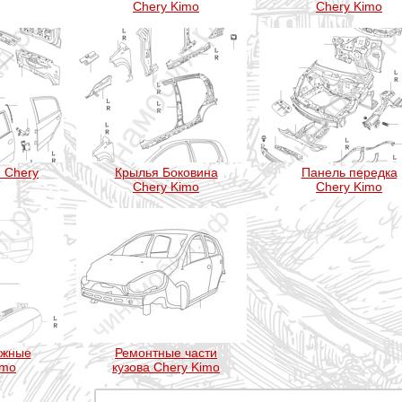
Chery Kimo
Chery Kimo
 Chery
Крылья Боковина
Панель передка
Chery Kimo
Chery Kimo
ужные
Ремонтные части
imo
кузова Chery Kimo