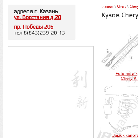
Главная
\
Chery
\
Cher
адрес в г. Казань
Кузов Cher
ул. Восстания д.20
пр. Победы 206
тел 8(843)239-20-13
Рейлинги 
Chery K
Замок капот