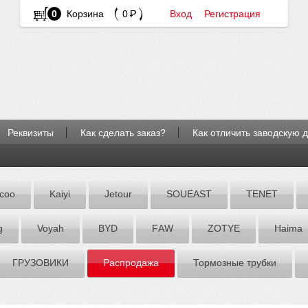
0
Корзина
0
Вход
Регистрация
Реквизиты
Как сделать заказ?
Как отличить заводскую 
coo
Kaiyi
Jetour
SOUEAST
TENET
g
Voyah
BYD
FАW
ZOTYE
Hаimа
ГРУЗОВИКИ
Распродажа
Тормозные трубки