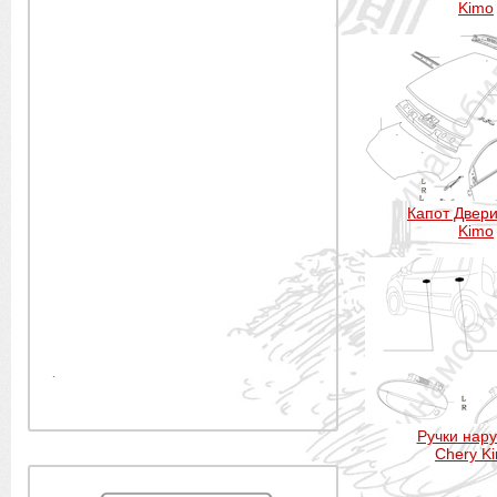
Kimo
Капот Двери
Kimo
.
Ручки нар
Chery K