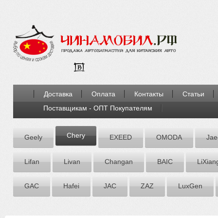
Доставка
Оплата
Контакты
Статьи
Поставщикам - ОПТ Покупателям
Chery
Geely
EXEED
OMODA
Jae
Lifan
Livan
Chаngаn
BAIC
LiXian
GAC
Hafei
JAC
ZАZ
LuxGen