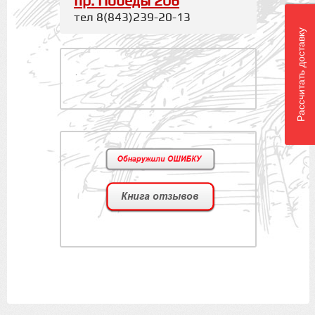
пр. Победы 206
3
тел 8(843)239-20-13
1
Рассчитать доставку
.
2