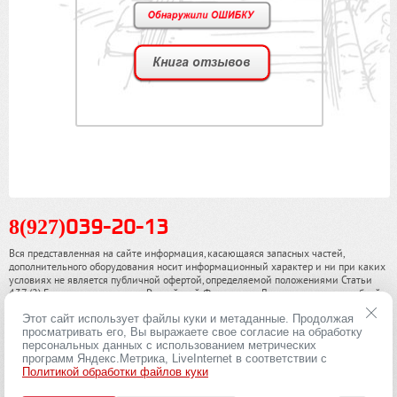
8(927)
039-20-13
Вся представленная на сайте информация, касающаяся запасных частей,
дополнительного оборудования носит информационный характер и ни при каких
условиях не является публичной офертой, определяемой положениями Статьи
437 (2) Гражданского кодекса Российской Федерации. Для получения подробной
информации, пожалуйста, обращайтесь к нашим специалистам. чинамобил.рф ©
Этот сайт использует файлы куки и метаданные. Продолжая
2013-2026. Все права охраняются законом.
просматривать его, Вы выражаете свое согласие на обработку
персональных данных с использованием метрических
Политика конфиденциальности
программ Яндекс.Метрика, LiveInternet в соответствии с
Политикой обработки файлов куки