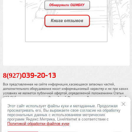
8(927)
039-20-13
Вся представленная на сайте информация, касающаяся запасных частей,
дополнительного оборудования носит информационный характер и ни при каких
условиях не является публичной офертой, определяемой положениями Статьи
437 (2) Гражданского кодекса Российской Федерации. Для получения подробной
информации, пожалуйста, обращайтесь к нашим специалистам. чинамобил.рф ©
Этот сайт использует файлы куки и метаданные. Продолжая
2013-2026. Все права охраняются законом.
просматривать его, Вы выражаете свое согласие на обработку
персональных данных с использованием метрических
Политика конфиденциальности
программ Яндекс.Метрика, LiveInternet в соответствии с
Политикой обработки файлов куки