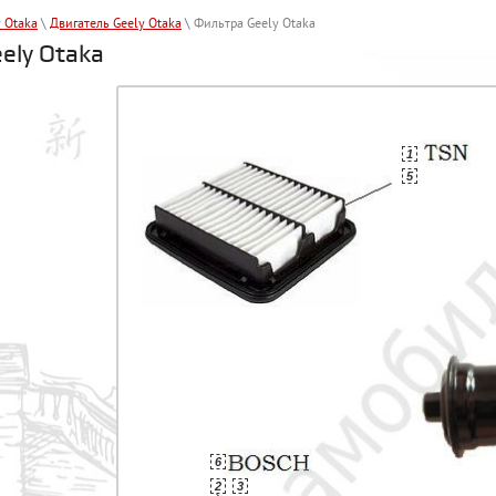
y Otaka
\
Двигатель Geely Otaka
\ Фильтра Geely Otaka
ely Otaka
1
5
6
2
3