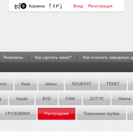
0
Корзина
0
Вход
Регистрация
Реквизиты
Как сделать заказ?
Как отличить заводскую 
coo
Kaiyi
Jetour
SOUEAST
TENET
g
Voyah
BYD
FАW
ZOTYE
Hаimа
ГРУЗОВИКИ
Распродажа
Тормозные трубки