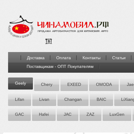
Доставка
Оплата
Контакты
Статьи
Поставщикам - ОПТ Покупателям
Geely
Chery
EXEED
OMODA
Jae
Lifan
Livan
Chаngаn
BAIC
LiXian
GAC
Hafei
JAC
ZАZ
LuxGen