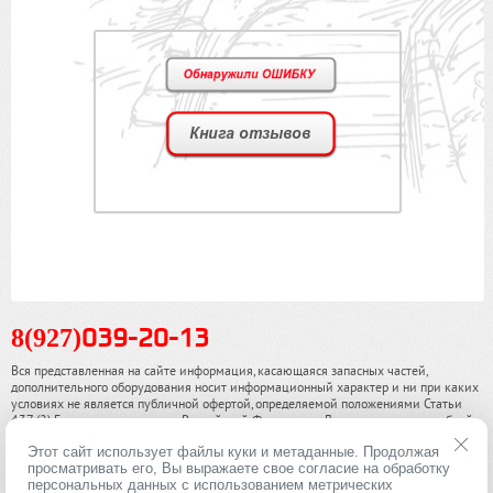
8(927)
039-20-13
Вся представленная на сайте информация, касающаяся запасных частей,
дополнительного оборудования носит информационный характер и ни при каких
условиях не является публичной офертой, определяемой положениями Статьи
437 (2) Гражданского кодекса Российской Федерации. Для получения подробной
информации, пожалуйста, обращайтесь к нашим специалистам. чинамобил.рф ©
Этот сайт использует файлы куки и метаданные. Продолжая
2013-2026. Все права охраняются законом.
просматривать его, Вы выражаете свое согласие на обработку
персональных данных с использованием метрических
Политика конфиденциальности