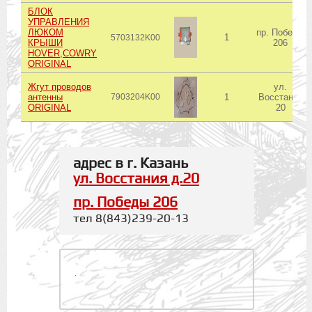
БЛОК
УПРАВЛЕНИЯ
ЛЮКОМ
пр. Победы
1
5703132K00
КРЫШИ
206
HOVER,COWRY
ORIGINAL
Жгут проводов
ул.
антенны
7903204K00
1
Восстания
ORIGINAL
20
адрес в г. Казань
ул. Восстания д.20
пр. Победы 206
тел 8(843)239-20-13
.