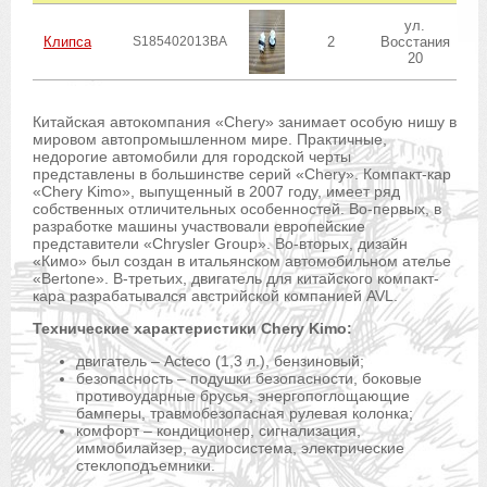
ул.
Клипса
S185402013BA
2
Восстания
20
Китайская автокомпания «Chery» занимает особую нишу в
мировом автопромышленном мире. Практичные,
недорогие автомобили для городской черты
представлены в большинстве серий «Chery». Компакт-кар
«Chery Kimo», выпущенный в 2007 году, имеет ряд
собственных отличительных особенностей. Во-первых, в
разработке машины участвовали европейские
представители «Chrysler Group». Во-вторых, дизайн
«Кимо» был создан в итальянском автомобильном ателье
«Bertone». В-третьих, двигатель для китайского компакт-
кара разрабатывался австрийской компанией AVL.
Технические характеристики Chery Kimo:
двигатель – Acteco (1,3 л.), бензиновый;
безопасность – подушки безопасности, боковые
противоударные брусья, энергопоглощающие
бамперы, травмобезопасная рулевая колонка;
комфорт – кондиционер, сигнализация,
иммобилайзер, аудиосистема, электрические
стеклоподъемники.