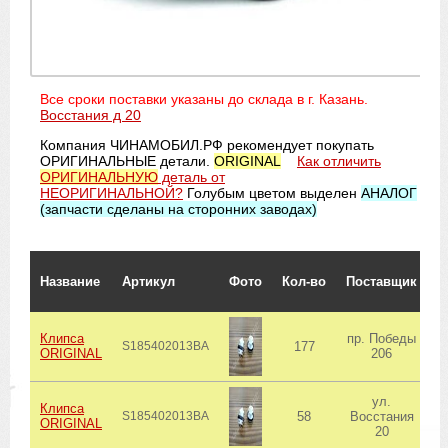
Все сроки поставки указаны до склада в г. Казань.
Восстания д 20
Компания ЧИНАМОБИЛ.РФ рекомендует покупать
ОРИГИНАЛЬНЫЕ детали.
ORIGINAL
Как отличить
ОРИГИНАЛЬНУЮ
деталь от
НЕОРИГИНАЛЬНОЙ?
Голубым цветом выделен
АНАЛОГ
(запчасти сделаны на сторонних заводах)
С
Название
Артикул
Фото
Кол-во
Поставщик
о
Клипса
пр. Победы
S185402013BA
177
ORIGINAL
206
ул.
Клипса
S185402013BA
58
Восстания
ORIGINAL
20