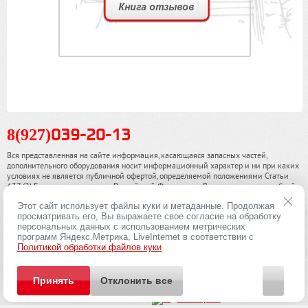
8(927)
039-20-13
Вся представленная на сайте информация, касающаяся запасных частей,
дополнительного оборудования носит информационный характер и ни при каких
условиях не является публичной офертой, определяемой положениями Статьи
437 (2) Гражданского кодекса Российской Федерации. Для получения подробной
информации, пожалуйста, обращайтесь к нашим специалистам. чинамобил.рф ©
Этот сайт использует файлы куки и метаданные. Продолжая
2013-2026. Все права охраняются законом.
просматривать его, Вы выражаете свое согласие на обработку
персональных данных с использованием метрических
Политика конфиденциальности
программ Яндекс.Метрика, LiveInternet в соответствии с
Политикой обработки файлов куки
Принять
Отклонить все