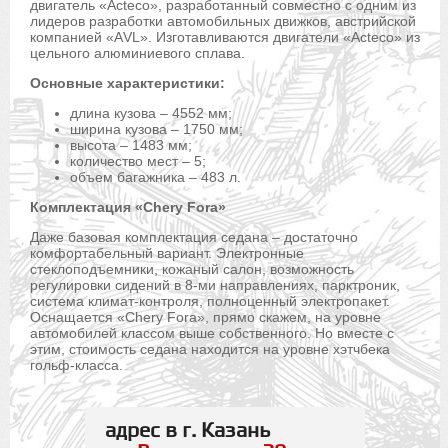
двигатель «Acteco», разработанный совместно с одним из
лидеров разработки автомобильных движков, австрийской
компанией «АVL». Изготавливаются двигатели «Acteco» из
цельного алюминиевого сплава.
Основные характеристики:
длина кузова – 4552 мм;
ширина кузова – 1750 мм;
высота – 1483 мм;
количество мест – 5;
объем багажника – 483 л.
Комплектация «Chery Fora»
Даже базовая комплектация седана – достаточно
комфортабельный вариант. Электронные
стеклоподъемники, кожаный салон, возможность
регулировки сидений в 8-ми направлениях, парктроник,
система климат-контроля, полноценный электропакет.
Оснащается «Chery Fora», прямо скажем, на уровне
автомобилей классом выше собственного. Но вместе с
этим, стоимость седана находится на уровне хэтчбека
гольф-класса.
адрес в г. Казань