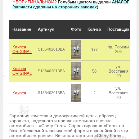
НЕОРИГИНАЛЬНОЙ?
Голубым цветом выделен
АНАЛОГ
(запчасти сделаны на сторонних заводах)
С
Название
Артикул
Фото
Кол-во
Поставщик
о
Клипса
пр. Победы
S185402013BA
177
ORIGINAL
206
ул.
Клипса
S185402013BA
58
Восстания
ORIGINAL
20
ул.
Клипса
S185402013BA
2
Восстания
20
Гармония качества и демократичной цены, образец
хорошего, надежного и привлекательного внешне
автомобиля – «Chery Fora». Спроектирована «Fora» на
базе обтекаемой классической формы европейской ветки
автомобилестроения. Визитная карточка «Chery Fora» -