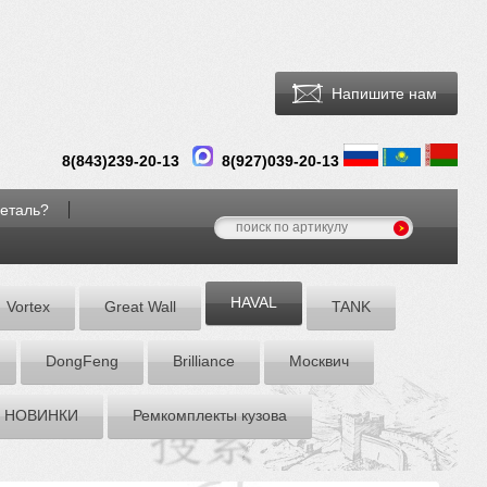
Напишите нам
8(
843
)
239-20-13
8(927)039-20-13
деталь?
HAVAL
Vortex
Great Wall
TANK
DоngFeng
Brilliance
Москвич
НОВИНКИ
Ремкомплекты кузова