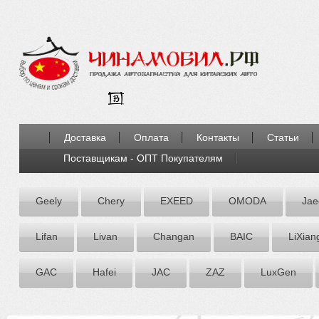
Доставка
Оплата
Контакты
Статьи
Поставщикам - ОПТ Покупателям
Geely
Chery
EXEED
OMODA
Jae
Lifan
Livan
Chаngаn
BAIC
LiXian
GAC
Hafei
JAC
ZАZ
LuxGen