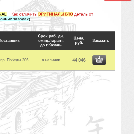
NAL
Как отличить
ОРИГИНАЛЬНУЮ
деталь от
онних заводах)
Срок раб. дн.
Цена,
Поставщик
ожид./гарант.
Заказать
руб.
до г.Казань
44 046
пр. Победы 206
в наличии