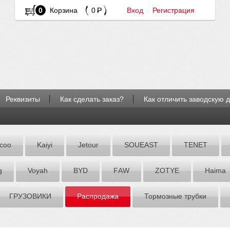
0
Корзина
0
Вход
Регистрация
Реквизиты
Как сделать заказ?
Как отличить заводскую 
coo
Kaiyi
Jetour
SOUEAST
TENET
g
Voyah
BYD
FАW
ZOTYE
Hаimа
ГРУЗОВИКИ
Распродажа
Тормозные трубки