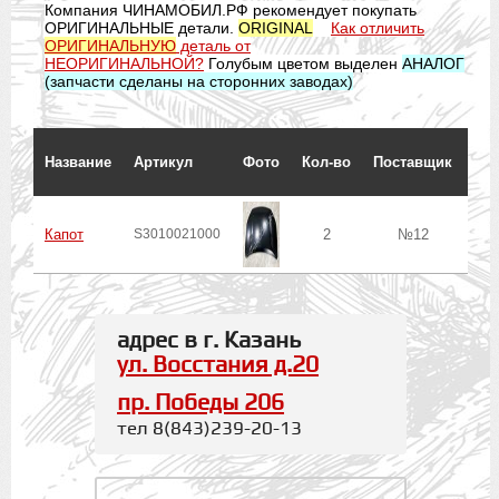
Компания ЧИНАМОБИЛ.РФ рекомендует покупать
ОРИГИНАЛЬНЫЕ детали.
ORIGINAL
Как отличить
ОРИГИНАЛЬНУЮ
деталь от
НЕОРИГИНАЛЬНОЙ?
Голубым цветом выделен
АНАЛОГ
(запчасти сделаны на сторонних заводах)
Сро
Название
Артикул
Фото
Кол-во
Поставщик
ожи
до
Капот
S3010021000
2
№12
адрес в г. Казань
ул. Восстания д.20
пр. Победы 206
тел 8(843)239-20-13