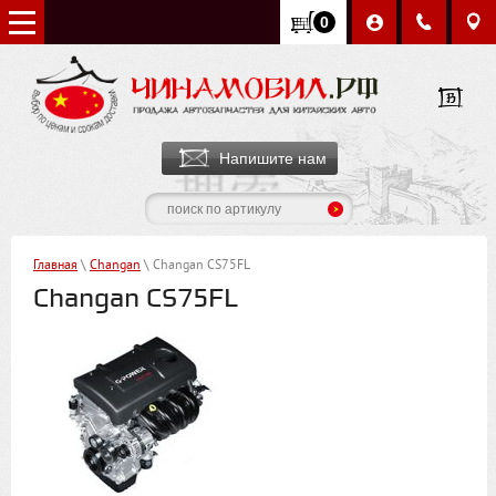
0
Напишите нам
Главная
\
Chаngаn
\ Changan CS75FL
Changan CS75FL