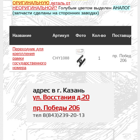
ОРИГИНАЛЬНУЮ
деталь от
НЕОРИГИНАЛЬНОЙ?
Голубым цветом выделен
АНАЛОГ
(запчасти сделаны на сторонних заводах)
Название
Артикул
Фото
Кол-во
Поставщик
Переходник для
креплления
пр. Победы
рамки
CHY1088
1
206
государственного
номера
адрес в г. Казань
ул. Восстания д.20
пр. Победы 206
тел 8(843)239-20-13
.