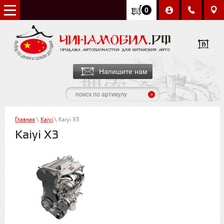
0
Напишите нам
Главная
\
Kaiyi
\ Kaiyi X3
Kaiyi X3