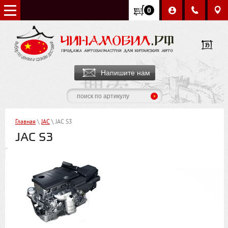
0
Напишите нам
Главная
\
JAC
\ JAC S3
JAC S3