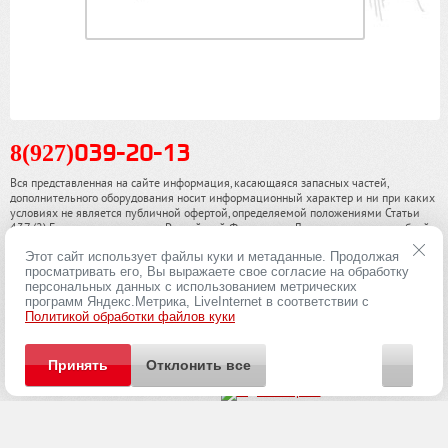
8(927)
039-20-13
Вся представленная на сайте информация, касающаяся запасных частей,
дополнительного оборудования носит информационный характер и ни при каких
условиях не является публичной офертой, определяемой положениями Статьи
437 (2) Гражданского кодекса Российской Федерации. Для получения подробной
информации, пожалуйста, обращайтесь к нашим специалистам. чинамобил.рф ©
Этот сайт использует файлы куки и метаданные. Продолжая
2013-2026. Все права охраняются законом.
просматривать его, Вы выражаете свое согласие на обработку
персональных данных с использованием метрических
Политика конфиденциальности
программ Яндекс.Метрика, LiveInternet в соответствии с
Политикой обработки файлов куки
Принять
Отклонить все