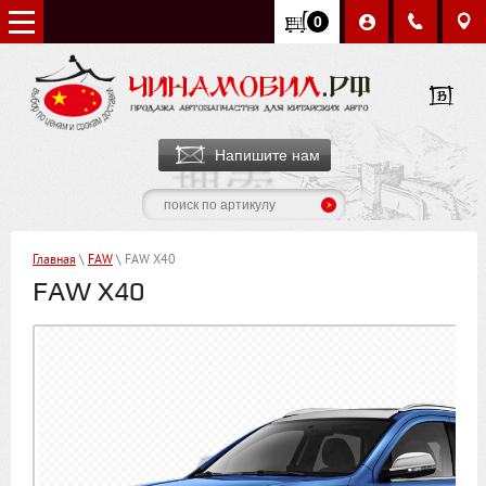
0
Напишите нам
Главная
\
FАW
\ FAW X40
FAW X40