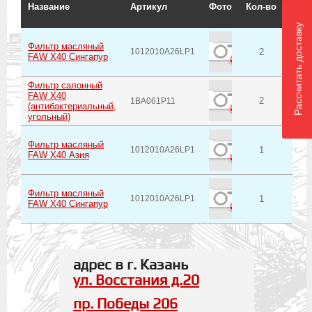
Название
Артикул
Фото
Кол-во
Пос
Рассчитать доставку
Фильтр масляный
пр. 
1012010A26LP1
2
FAW X40 Сингапур
Фильтр cалонный
FAW X40
пр. 
2
1BA061P11
(антибактериальный,
угольный)
Фильтр масляный
1012010A26LP1
1
Вос
FAW X40 Азия
Фильтр масляный
1012010A26LP1
1
Вос
FAW X40 Сингапур
адрес в г. Казань
ул. Восстания д.20
пр. Победы 206