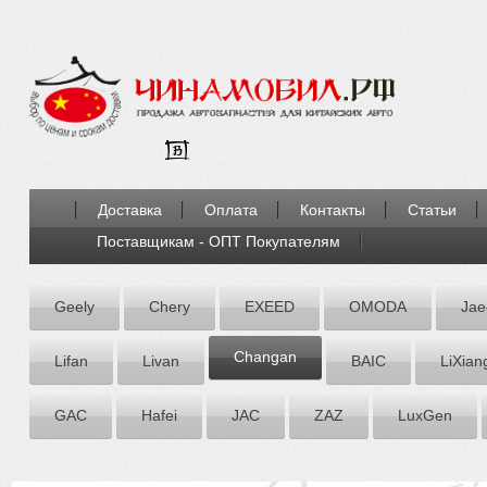
Доставка
Оплата
Контакты
Статьи
Поставщикам - ОПТ Покупателям
Geely
Chery
EXEED
OMODA
Jae
Chаngаn
Lifan
Livan
BAIC
LiXian
GAC
Hafei
JAC
ZАZ
LuxGen