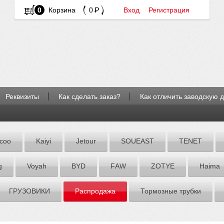
0
Корзина
0
Вход
Регистрация
Реквизиты
Как сделать заказ?
Как отличить заводскую 
coo
Kaiyi
Jetour
SOUEAST
TENET
g
Voyah
BYD
FАW
ZOTYE
Hаimа
ГРУЗОВИКИ
Распродажа
Тормозные трубки