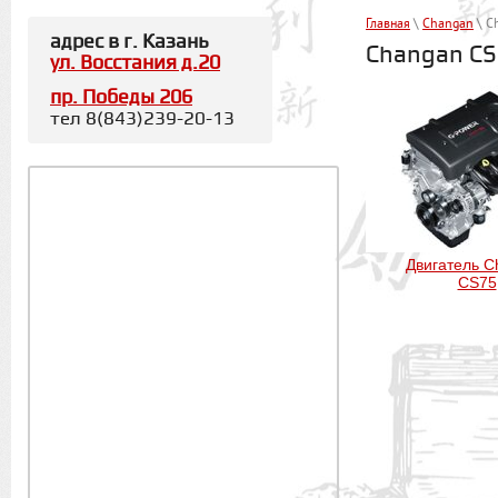
Главная
\
Chаngаn
\ C
адрес в г. Казань
Changan C
ул. Восстания д.20
пр. Победы 206
тел 8(843)239-20-13
Двигатель C
CS75