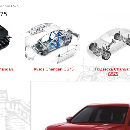
hangan CS75
S75
hangan
Кузов Changan CS75
Подвеска Changa
CS75