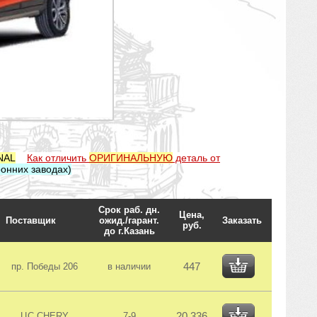
NAL
Как отличить
ОРИГИНАЛЬНУЮ
деталь от
онних заводах)
Срок раб. дн.
Цена,
Поставщик
ожид./гарант.
Заказать
руб.
до г.Казань
447
пр. Победы 206
в наличии
20 336
ЦС CHERY
7-9