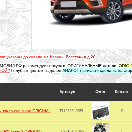
ки указаны до склада в г. Казань.
Восстания д 20
МОБИЛ.РФ рекомендует покупать ОРИГИНАЛЬНЫЕ детали.
ORIGI
НОЙ?
Голубым цветом выделен
АНАЛОГ (запчасти сделаны на стор
Артикул
Фото
Кол-во
о номерного знака ORIGINAL
T112803405FL
2
HERY Tiggo 2 ORIGINAL
J693101010BY
1