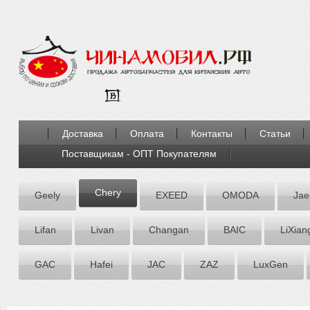
Доставка
Оплата
Контакты
Статьи
Поставщикам - ОПТ Покупателям
Chery
Geely
EXEED
OMODA
Jae
Lifan
Livan
Chаngаn
BAIC
LiXian
GAC
Hafei
JAC
ZАZ
LuxGen