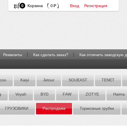
0
Корзина
0
Вход
Регистрация
Реквизиты
Как сделать заказ?
Как отличить заводскую 
coo
Kaiyi
Jetour
SOUEAST
TENET
g
Voyah
BYD
FАW
ZOTYE
Hаimа
ГРУЗОВИКИ
Распродажа
Тормозные трубки