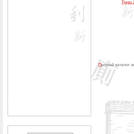
Tiggo 
П
олный каталог 
.