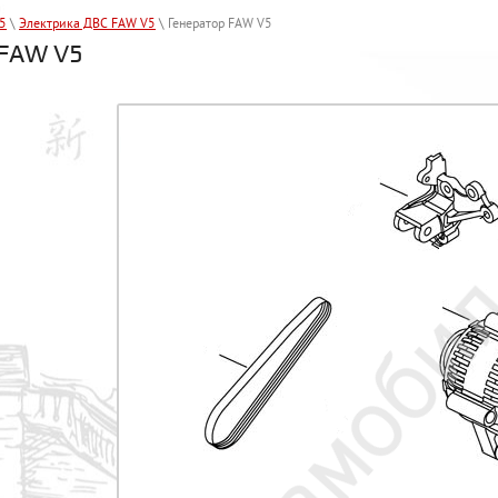
5
\
Электрика ДВС FAW V5
\ Генератор FAW V5
 FAW V5