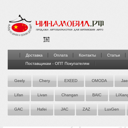
Доставка
Оплата
Контакты
Статьи
Поставщикам - ОПТ Покупателям
Geely
Chery
EXEED
OMODA
Jae
Lifan
Livan
Chаngаn
BAIC
LiXian
GAC
Hafei
JAC
ZАZ
LuxGen