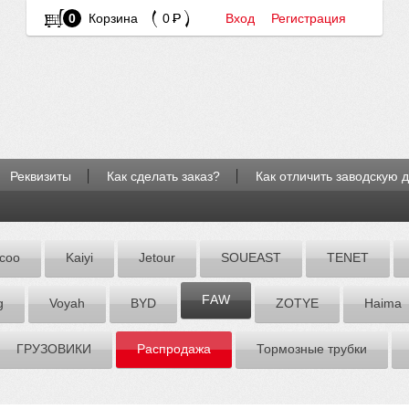
0
Корзина
0
Вход
Регистрация
Реквизиты
Как сделать заказ?
Как отличить заводскую 
coo
Kaiyi
Jetour
SOUEAST
TENET
FАW
g
Voyah
BYD
ZOTYE
Hаimа
ГРУЗОВИКИ
Распродажа
Тормозные трубки