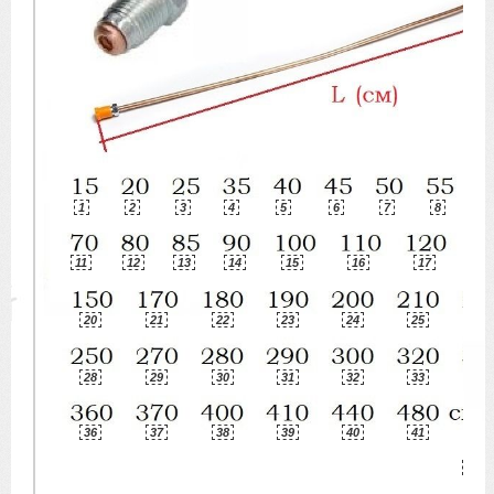
1
2
3
4
5
6
7
8
9
11
12
13
14
15
16
17
1
20
21
22
23
24
25
26
28
29
30
31
32
33
34
36
37
38
39
40
41
42