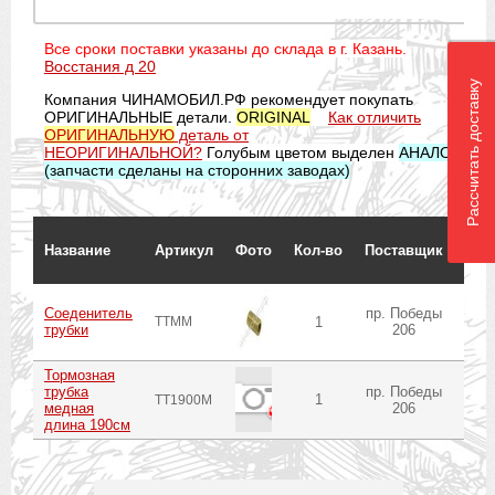
Все сроки поставки указаны до склада в г. Казань.
Восстания д 20
Рассчитать доставку
Компания ЧИНАМОБИЛ.РФ рекомендует покупать
ОРИГИНАЛЬНЫЕ детали.
ORIGINAL
Как отличить
ОРИГИНАЛЬНУЮ
деталь от
НЕОРИГИНАЛЬНОЙ?
Голубым цветом выделен
АНАЛОГ
(запчасти сделаны на сторонних заводах)
Срок
Название
Артикул
Фото
Кол-во
Поставщик
ожи
до
Соеденитель
пр. Победы
TTMM
1
в 
трубки
206
Тормозная
трубка
пр. Победы
1
в 
TT1900M
медная
206
длина 190см