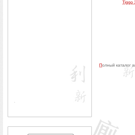
Tiggo 
П
олный каталог 
.