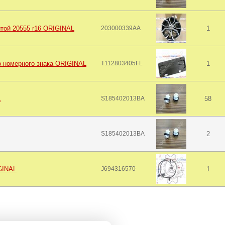
той 20555 r16 ORIGINAL
203000339AA
1
о номерного знака ORIGINAL
T112803405FL
1
L
S185402013BA
58
S185402013BA
2
GINAL
J694316570
1