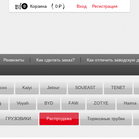
0
Корзина
0
Вход
Регистрация
Реквизиты
Как сделать заказ?
Как отличить заводскую 
coo
Kaiyi
Jetour
SOUEAST
TENET
g
Voyah
BYD
FАW
ZOTYE
Hаimа
ГРУЗОВИКИ
Распродажа
Тормозные трубки