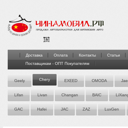
Доставка
Оплата
Контакты
Статьи
Поставщикам - ОПТ Покупателям
Chery
Geely
EXEED
OMODA
Jae
Lifan
Livan
Chаngаn
BAIC
LiXian
GAC
Hafei
JAC
ZАZ
LuxGen