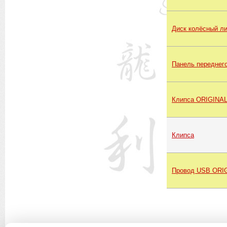
Диск колёсный ли
Панель переднег
Клипса ORIGINA
Клипса
Провод USB ORI