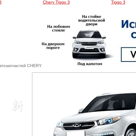
3
Chery Tiggo 3
Tiggo 3
автозапчастей CHERY