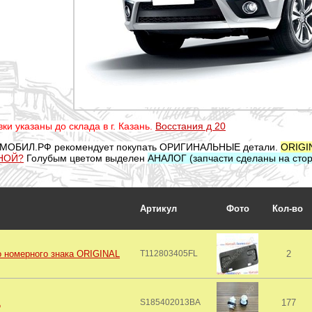
ки указаны до склада в г. Казань.
Восстания д 20
МОБИЛ.РФ рекомендует покупать ОРИГИНАЛЬНЫЕ детали.
ORIGI
НОЙ?
Голубым цветом выделен
АНАЛОГ (запчасти сделаны на стор
Артикул
Фото
Кол-во
о номерного знака ORIGINAL
T112803405FL
2
L
S185402013BA
177