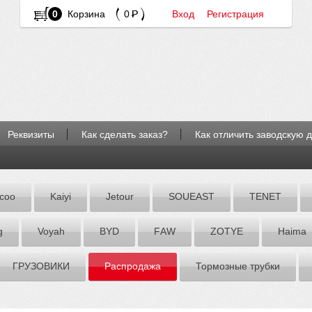
0
Корзина
0
Вход
Регистрация
Реквизиты
Как сделать заказ?
Как отличить заводскую 
coo
Kaiyi
Jetour
SOUEAST
TENET
g
Voyah
BYD
FАW
ZOTYE
Hаimа
ГРУЗОВИКИ
Распродажа
Тормозные трубки