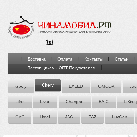
Доставка
Оплата
Контакты
Статьи
Поставщикам - ОПТ Покупателям
Chery
Geely
EXEED
OMODA
Jae
Lifan
Livan
Chаngаn
BAIC
LiXian
GAC
Hafei
JAC
ZАZ
LuxGen