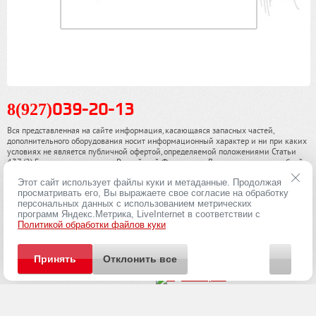
8(927)
039-20-13
Вся представленная на сайте информация, касающаяся запасных частей,
дополнительного оборудования носит информационный характер и ни при каких
условиях не является публичной офертой, определяемой положениями Статьи
437 (2) Гражданского кодекса Российской Федерации. Для получения подробной
информации, пожалуйста, обращайтесь к нашим специалистам. чинамобил.рф ©
Этот сайт использует файлы куки и метаданные. Продолжая
2013-2026. Все права охраняются законом.
просматривать его, Вы выражаете свое согласие на обработку
персональных данных с использованием метрических
Политика конфиденциальности
программ Яндекс.Метрика, LiveInternet в соответствии с
Политикой обработки файлов куки
Принять
Отклонить все